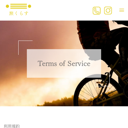
内
メ
容
を
イ
ス
キ
ン
ッ
プ
メ
ニ
Terms of Service
ュ
ー
利用規約