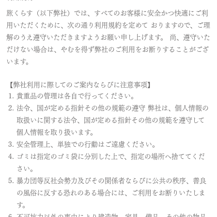
旅くらす（以下弊社）では、すべてのお客様に安全かつ快適にご利
用いただくために、次の通り利用規約を定めて おりますので、ご理
解のうえ遵守いただきますようお願い申し上げます。 尚、遵守いた
だけない場合は、やむを得ず弊社のご利用をお断りすることがござ
います。
【弊社利用に際してのご案内ならびに注意事項】
貴重品の管理は各自で行ってください。
法令、国が定める指針その他の規範の遵守 弊社は、個人情報の
取扱いに関する法令、国が定める指針その他の規範を遵守して
個人情報を取り扱います。
安全管理上、単独での行動はご遠慮ください。
ゴミは指定のゴミ袋に分別した上で、指定の場所へ捨ててくだ
さい。
暴力団等反社会勢力及びその関係者ならびに公共の秩序、善良
の風俗に反する恐れのある場合には、ご利用をお断りいたしま
す。
不可抗力以外の事由により建造物、家具、備品、その他の物品